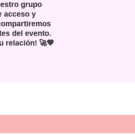
uestro grupo
e acceso y
 compartiremos
es del evento.
u relación! 🚀💙